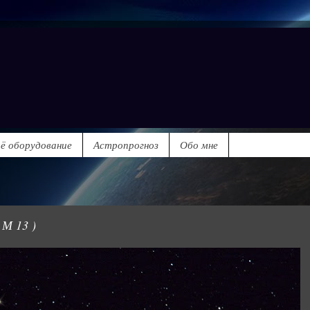
ё оборудование
Астропрогноз
Обо мне
 М 13 )