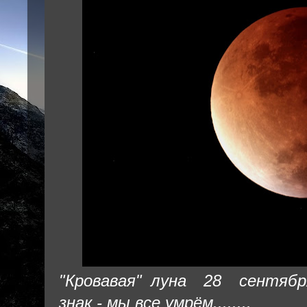
"Кровавая" луна 28 сентября
знак - мы все умрём........